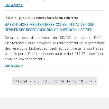
Lire la suite >
Publié le 3 juin 2021 |
Lecture réservée aux adhérents
BASSIN RHÔNE-MÉDITERRANÉE-CORSE : INITIATIVE POUR
RÉVISER DES RÉSERVOIRS BIOLOGIQUES NON JUSTIFIÉS
Certaines des dispositions du SDAGE du bassin Rhône
Méditerranée Corse prévoient un renforcement de la protection
des réservoirs biologiques identifiés, dont certains sont aussi
classés par le Préfet de bassin au titre du L.214-17 (Liste 1) du
code de l‘environnement. Il...
Lire la suite >
17 sur 24
«
<
…
10
…
15
16
17
18
19
…
>
»