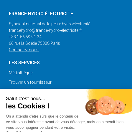
FRANCE HYDRO ÉLECTRICITÉ
Syndicat national de la petite hydroélectricité
francehydro@france-hydro-electricite.fr
+33 1 56 59 91 24
66 rue la Boétie 75008 Paris
Contactez-nous
LES SERVICES
Médiathèque
Trouver un fournisseur
Annonces
Salut c'est nous...
les Cookies !
SUIVEZ-NOUS
On a attendu d'être sûrs que le contenu de
ce site vous intéresse avant de vous déranger, mais on aimerait bien
vous accompagner pendant votre visite...