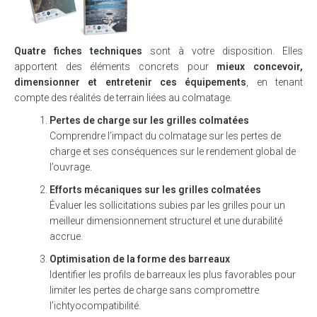
Quatre
fiches
techniques
sont
à
votre
disposition.
Elles
apportent
des
éléments
concrets
pour
mieux
concevoir,
dimensionner
et
entretenir
ces
équipements
,
en
tenant
compte
des
réalités
de
terrain liées au colmatage.
Pertes
de
charge
sur
les
grilles
colmatées
Comprendre
l’impact
du
colmatage
sur
les
pertes
de
charge
et
ses
conséquences
sur
le
rendement
global
de
l’ouvrage.
Efforts
mécaniques
sur
les
grilles
colmatées
Évaluer
les
sollicitations
subies
par
les
grilles
pour
un
meilleur
dimensionnement
structurel
et
une
durabilité
accrue.
Optimisation
de
la
forme
des
barreaux
Identifier
les
profils
de
barreaux
les
plus
favorables
pour
limiter
les
pertes
de
charge
sans
compromettre
l’ichtyocompatibilité.