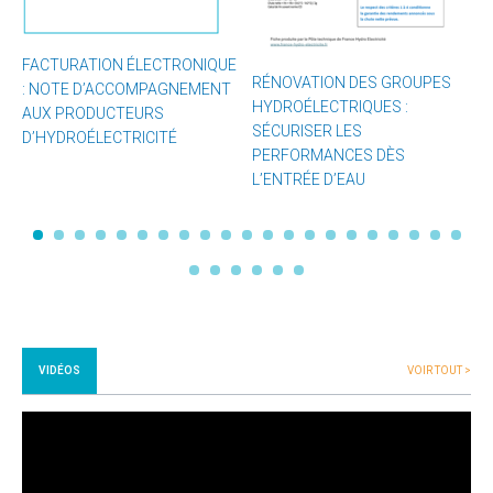
FACTURATION ÉLECTRONIQUE
A
RÉNOVATION DES GROUPES
: NOTE D’ACCOMPAGNEMENT
2
HYDROÉLECTRIQUES :
AUX PRODUCTEURS
B
SÉCURISER LES
D’HYDROÉLECTRICITÉ
PERFORMANCES DÈS
L’ENTRÉE D’EAU
VIDÉOS
VOIR TOUT >