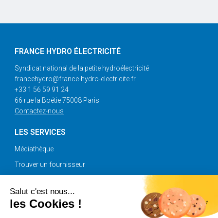
FRANCE HYDRO ÉLECTRICITÉ
Syndicat national de la petite hydroélectricité
francehydro@france-hydro-electricite.fr
+33 1 56 59 91 24
66 rue la Boétie 75008 Paris
Contactez-nous
LES SERVICES
Médiathèque
Trouver un fournisseur
Annonces
Salut c'est nous...
les Cookies !
SUIVEZ-NOUS