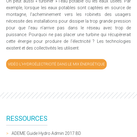
On peut aussi « turbiner » l’eau potable ou les eaux usées. Par
exemple, lorsque les eaux potables sont captées en source de
montagne, l’acheminement vers les robinets des usagers
nécessite des installations pour dissiper la trop grande pression
pour que l’eau n’arrive pas dans le réseau avec trop de
puissance. Pourquoi ne pas placer une turbine qui récupèrerait
cette énergie pour produire de l’électricité ? Les technologies
existent et des collectivités les utilisent.
VIDÉO L'HYDROÉLECTRICITÉ DANS LE MIX ÉNERGÉTIQUE
RESSOURCES
ADEME Guide Hydro Admin 2017 BD