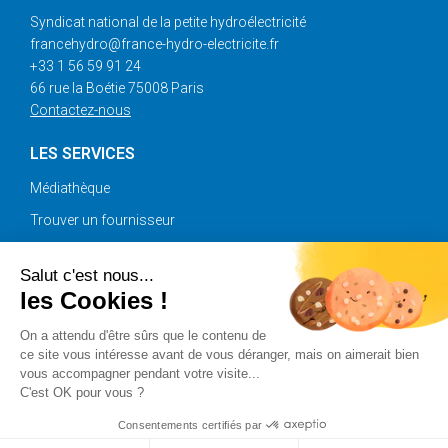
Syndicat national de la petite hydroélectricité
francehydro@france-hydro-electricite.fr
+33 1 56 59 91 24
66 rue la Boétie 75008 Paris
Contactez-nous
LES SERVICES
Médiathèque
Trouver un fournisseur
Annonces
Salut c'est nous...
les Cookies !
SUIVEZ-NOUS
On a attendu d'être sûrs que le contenu de
ce site vous intéresse avant de vous déranger, mais on aimerait bien
vous accompagner pendant votre visite...
C'est OK pour vous ?
Copyright © 2025 France Hydro Electricité |
Plan du site
|
Mentions légales
|
Crédits
Consentements certifiés par