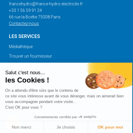
francehydro@france-hydro-electricite.fr
+33 1 56 59 91 24
66 rue la Boétie 75008 Paris
Contactez-nous
LES SERVICES
Médiathèque
Trouver un fournisseur
Annonces
Salut c'est nous...
les Cookies !
SUIVEZ-NOUS
On a attendu d'être sûrs que le contenu de
ce site vous intéresse avant de vous déranger, mais on aimerait bien
vous accompagner pendant votre visite...
C'est OK pour vous ?
Copyright © 2025 France Hydro Electricité |
Plan du site
|
Mentions légales
|
Crédits
Consentements certifiés par
Non merci
Je choisis
OK pour moi