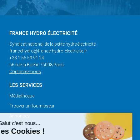
FRANCE HYDRO ÉLECTRICITÉ
Syndicat national de la petite hydroélectricité
francehydro@france-hydro-electricite.fr
+33 1 56 59 91 24
66 rue la Boétie 75008 Paris
Contactez-nous
LES SERVICES
Médiathèque
Trouver un fournisseur
Annonces
Salut c'est nous...
les Cookies !
SUIVEZ-NOUS