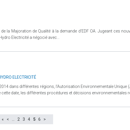
ul de la Majoration de Qualité à la demande d’EDF OA. Jugeant ces nouv
dro Electricité a négocié avec...
HYDRO ELECTRICITÉ
2014 dans différentes régions, l’Autorisation Environnementale Unique (
e cette date, les différentes procédures et décisions environnementales r
«
<
…
2
3
4
5
6
>