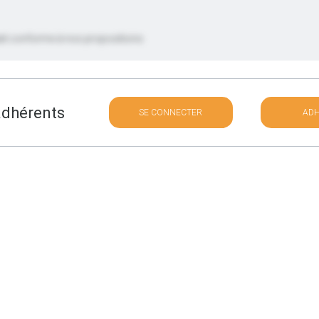
ait conforme à nos propositions
 adhérents
SE CONNECTER
AD