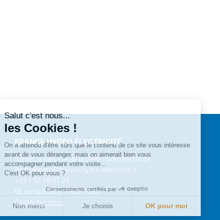
Salut c'est nous...
les Cookies !
FRANCE HYDRO ÉLECTRICITÉ
On a attendu d'être sûrs que le contenu de ce site vous intéresse
avant de vous déranger, mais on aimerait bien vous
Syndicat national de la petite hydroélectricité
accompagner pendant votre visite...
francehydro@france-hydro-electricite.fr
C'est OK pour vous ?
+33 1 56 59 91 24
Consentements certifiés par
66 rue la Boétie 75008 Paris
Contactez-nous
Non merci
Je choisis
OK pour moi