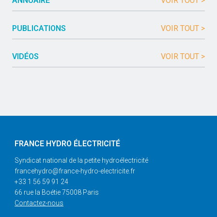
ANNUAIRE
VOIR TOUT >
PUBLICATIONS
VOIR TOUT >
VIDÉOS
VOIR TOUT >
FRANCE HYDRO ÉLECTRICITÉ
Syndicat national de la petite hydroélectricité
francehydro@france-hydro-electricite.fr
+33 1 56 59 91 24
66 rue la Boétie 75008 Paris
Contactez-nous