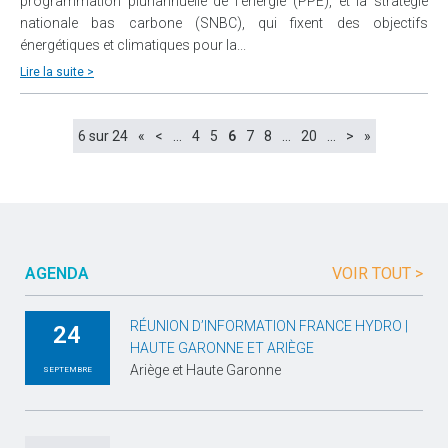
programmation pluriannuelle de l’énergie (PPE), et la stratégie
nationale bas carbone (SNBC), qui fixent des objectifs
énergétiques et climatiques pour la...
Lire la suite >
6 sur 24
«
<
…
4
5
6
7
8
…
20
…
>
»
AGENDA
VOIR TOUT >
RÉUNION D’INFORMATION FRANCE HYDRO |
24
HAUTE GARONNE ET ARIÈGE
Ariège et Haute Garonne
SEPTEMBRE