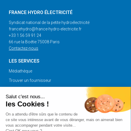
FRANCE HYDRO ÉLECTRICITÉ
Syndicat national de la petite hydroélectricité
francehydro@france-hydro-electricite.fr
+33 1 56 59 91 24
66 rue la Boétie 75008 Paris
Contactez-nous
LES SERVICES
Médiathèque
Trouver un fournisseur
Annonces
Salut c'est nous...
les Cookies !
SUIVEZ-NOUS
On a attendu d'être sûrs que le contenu de
ce site vous intéresse avant de vous déranger, mais on aimerait bien
vous accompagner pendant votre visite...
C'est OK pour vous ?