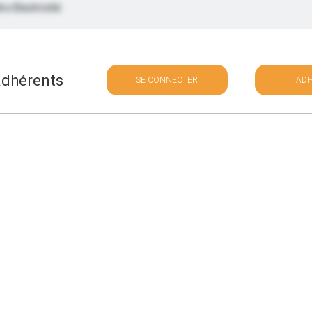
ro Electricité
 adhérents
SE CONNECTER
AD