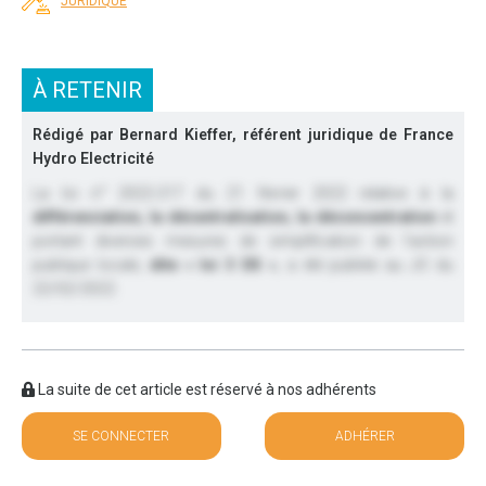
JURIDIQUE
À RETENIR
Rédigé par Bernard Kieffer, référent juridique de France
Hydro Electricité
La loi n° 2022-217 du 21 février 2022 relative à la
différenciation, la décentralisation, la déconcentration
et
portant diverses mesures de simplification de l’action
publique locale,
dite « loi 3 DS »
, a été publiée au JO du
22/02/2022.
La suite de cet article est réservé à nos adhérents
SE CONNECTER
ADHÉRER