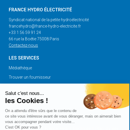
FRANCE HYDRO ÉLECTRICITÉ
Syndicat national de la petite hydroélectricité
francehydro@france-hydro-electricite.fr
+33 1 56 59 91 24
66 rue la Boétie 75008 Paris
Contactez-nous
LES SERVICES
Médiathèque
Trouver un fournisseur
Annonces
Salut c'est nous...
les Cookies !
SUIVEZ-NOUS
On a attendu d'être sûrs que le contenu de
ce site vous intéresse avant de vous déranger, mais on aimerait bien
vous accompagner pendant votre visite...
C'est OK pour vous ?
Copyright © 2025 France Hydro Electricité |
Plan du site
|