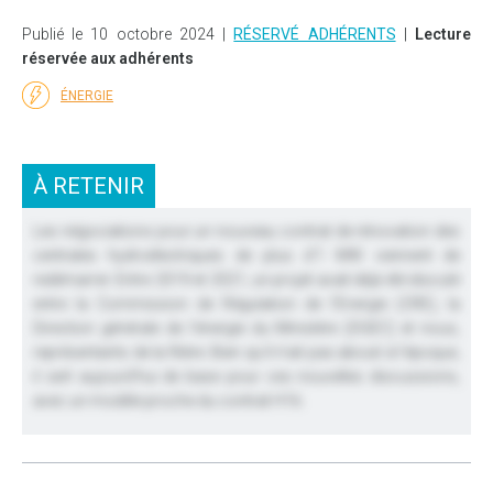
Publié le 10 octobre 2024 |
RÉSERVÉ ADHÉRENTS
|
Lecture
réservée aux adhérents
ÉNERGIE
À RETENIR
Les négociations pour un nouveau contrat de rénovation des
centrales hydroélectriques de plus d’1 MW viennent de
redémarrer. Entre 2019 et 2021, un projet avait déjà été discuté
entre la Commission de Régulation de l’Energie (CRE), la
Direction générale de l’énergie du Ministère (DGEC) et nous,
représentants de la filière. Bien qu’il n’ait pas abouti à l’époque,
il sert aujourd’hui de base pour ces nouvelles discussions,
avec un modèle proche du contrat H16.