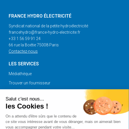
FRANCE HYDRO ÉLECTRICITÉ
Syndicat national de la petite hydroélectricité
francehydro@france-hydro-electricite.fr
+33 1 56 59 91 24
66 rue la Boétie 75008 Paris
Contactez-nous
LES SERVICES
Médiathèque
Trouver un fournisseur
Annonces
Salut c'est nous...
les Cookies !
SUIVEZ-NOUS
On a attendu d'être sûrs que le contenu de
ce site vous intéresse avant de vous déranger, mais on aimerait bien
vous accompagner pendant votre visite...