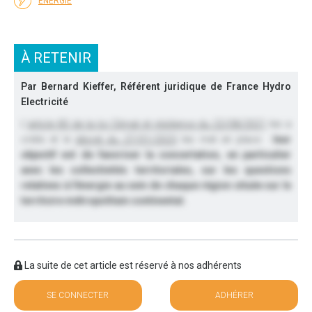
ÉNERGIE
À RETENIR
Par Bernard Kieffer, Référent juridique de France Hydro
Electricité
L’
article 83 de la loi Climat et résilience du 22/08/2021
les a
créés et le
décret du 27/01/2023
les met en place :
leur
objectif est de favoriser la concertation, en particulier
avec les collectivités territoriales, sur les questions
relatives à l’énergie au sein de chaque région située sur le
territoire métropolitain continental.
La suite de cet article est réservé à nos adhérents
SE CONNECTER
ADHÉRER