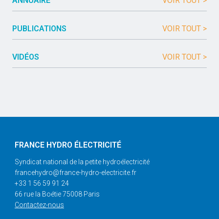
ANNUAIRE
VOIR TOUT >
PUBLICATIONS
VOIR TOUT >
VIDÉOS
VOIR TOUT >
FRANCE HYDRO ÉLECTRICITÉ
Syndicat national de la petite hydroélectricité
francehydro@france-hydro-electricite.fr
+33 1 56 59 91 24
66 rue la Boétie 75008 Paris
Contactez-nous