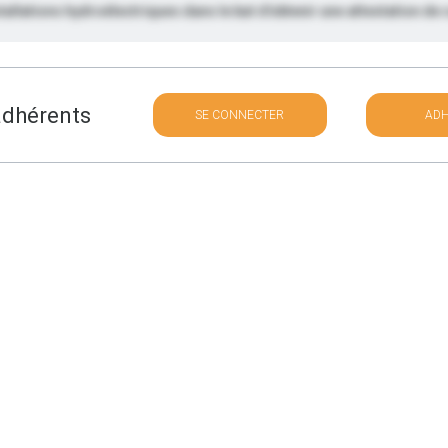
stallations hydroélectriques dans le but d’obtenir une attestation de
 adhérents
SE CONNECTER
AD