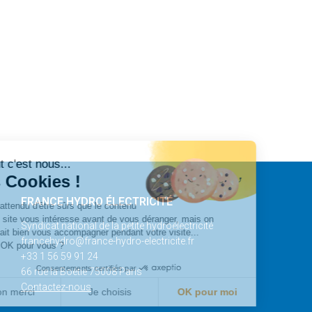
Salut c'est nous...
les Cookies !
FRANCE HYDRO ÉLECTRICITÉ
On a attendu d'être sûrs que le contenu
de ce site vous intéresse avant de vous déranger, mais on
Syndicat national de la petite hydroélectricité
aimerait bien vous accompagner pendant votre visite...
francehydro@france-hydro-electricite.fr
C'est OK pour vous ?
+33 1 56 59 91 24
Consentements certifiés par
66 rue la Boétie 75008 Paris
Contactez-nous
Non merci
Je choisis
OK pour moi