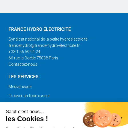
FRANCE HYDRO ÉLECTRICITÉ
Syndicat national de la petite hydroélectricité
francehydro@france-hydro-electricite.fr
+33 1 56 59 91 24
66 rue la Boétie 75008 Paris
Contactez-nous
LES SERVICES
Médiathèque
Trouver un fournisseur
Annonces
Salut c'est nous...
les Cookies !
SUIVEZ-NOUS