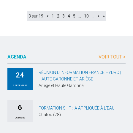
3 sur 19
<
1
2
3
4
5
…
10
…
>
»
AGENDA
VOIR TOUT >
RÉUNION D’INFORMATION FRANCE HYDRO |
24
HAUTE GARONNE ET ARIÈGE
Ariège et Haute Garonne
SEPTEMBRE
6
FORMATION SHF : IA APPLIQUÉE À L’EAU
Chatou (78)
OCTOBRE