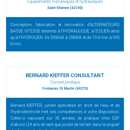
Equipements mécaniques et hydrauliques
Saint-Etienne (42100)
Conception, fabrication et rénovation d’ALTERNATEURS
BASSE VITESSE destinés à l’HYDRAULIQUE, à l’EOLIEN ainsi
qu’à l’HYDROLIEN. De 200kVA à 20MVA et de 10 tr/mn à 500
tr/mn.
BERNARD KIEFFER CONSULTANT
Conseil juridique
Fontaines St Martin (69270)
Bernard KIEFFER, juriste spécialisé en droit de l’eau et de
l’hydroélectricité met ses compétences à votre disposition.
Celles-ci reposent sur 35 années de pratique chez EDF
d’abord (24 ans en tant que juriste de terrain dans la plupart