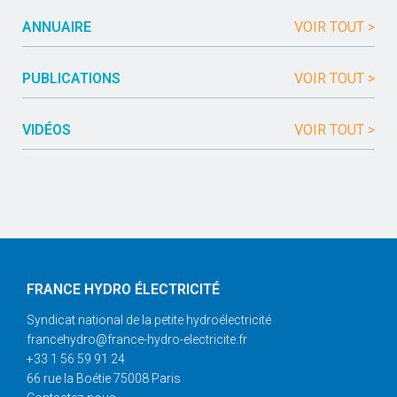
ANNUAIRE
VOIR TOUT >
PUBLICATIONS
VOIR TOUT >
VIDÉOS
VOIR TOUT >
FRANCE HYDRO ÉLECTRICITÉ
Syndicat national de la petite hydroélectricité
francehydro@france-hydro-electricite.fr
+33 1 56 59 91 24
66 rue la Boétie 75008 Paris