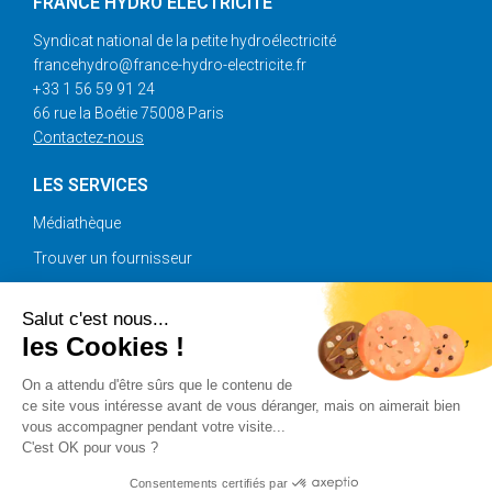
FRANCE HYDRO ÉLECTRICITÉ
Syndicat national de la petite hydroélectricité
francehydro@france-hydro-electricite.fr
+33 1 56 59 91 24
66 rue la Boétie 75008 Paris
Contactez-nous
LES SERVICES
Médiathèque
Trouver un fournisseur
Annonces
Salut c'est nous...
les Cookies !
SUIVEZ-NOUS
On a attendu d'être sûrs que le contenu de
ce site vous intéresse avant de vous déranger, mais on aimerait bien
vous accompagner pendant votre visite...
C'est OK pour vous ?
Copyright © 2025 France Hydro Electricité |
Plan du site
|
Mentions légales
|
Crédits
Consentements certifiés par