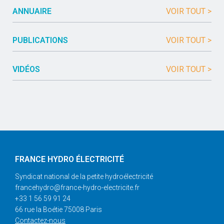
ANNUAIRE
VOIR TOUT >
PUBLICATIONS
VOIR TOUT >
VIDÉOS
VOIR TOUT >
FRANCE HYDRO ÉLECTRICITÉ
Syndicat national de la petite hydroélectricité
francehydro@france-hydro-electricite.fr
+33 1 56 59 91 24
66 rue la Boétie 75008 Paris
Contactez-nous