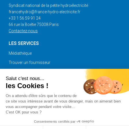
Syndicat national de la petite hydroélectricité
francehydro@france-hydro-electricite.fr
+33 1 56 59 91 24
66 rue la Boétie 75008 Paris
Contactez-nous
LES SERVICES
Médiathèque
Trouver un fournisseur
Annonces
Salut c'est nous...
les Cookies !
SUIVEZ-NOUS
On a attendu d'être sûrs que le contenu de
ce site vous intéresse avant de vous déranger, mais on aimerait bien
vous accompagner pendant votre visite...
C'est OK pour vous ?
Copyright © 2025 France Hydro Electricité |
Plan du site
|
Mentions légales
|
Crédits
Consentements certifiés par