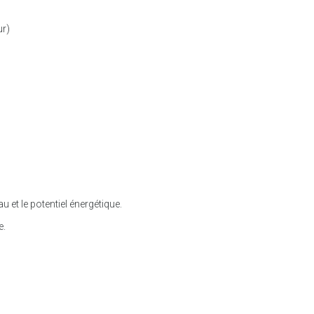
ur)
u et le potentiel énergétique.
e.