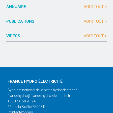
ANNUAIRE
VOIR TOUT >
PUBLICATIONS
VOIR TOUT >
VIDÉOS
VOIR TOUT >
FRANCE HYDRO ÉLECTRICITÉ
Syndicat national de la petite hydroélectricité
francehydro@france-hydro-electricite.fr
+33 1 56 59 91 24
66 rue la Boétie 75008 Paris
Contactez-nous