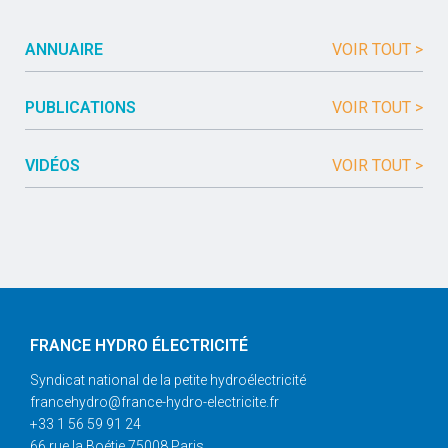
ANNUAIRE
VOIR TOUT >
PUBLICATIONS
VOIR TOUT >
VIDÉOS
VOIR TOUT >
FRANCE HYDRO ÉLECTRICITÉ
Syndicat national de la petite hydroélectricité
francehydro@france-hydro-electricite.fr
+33 1 56 59 91 24
66 rue la Boétie 75008 Paris