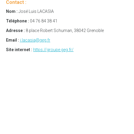
Contact :
Nom :
José Luis LACASIA
Téléphone :
04 76 84 38 41
Adresse :
8 place Robert Schuman, 38042 Grenoble
Email :
j.lacasia@geg.fr
Site internet :
https://groupe.geg.fr/