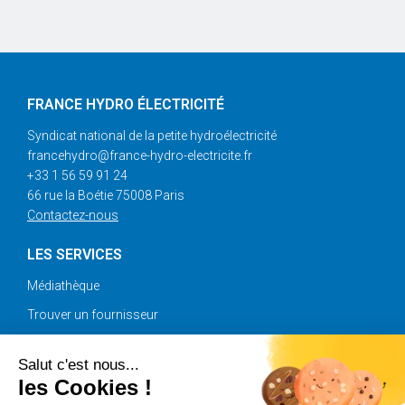
FRANCE HYDRO ÉLECTRICITÉ
Syndicat national de la petite hydroélectricité
francehydro@france-hydro-electricite.fr
+33 1 56 59 91 24
66 rue la Boétie 75008 Paris
Contactez-nous
LES SERVICES
Médiathèque
Trouver un fournisseur
Annonces
Salut c'est nous...
les Cookies !
SUIVEZ-NOUS