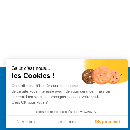
Salut c'est nous...
les Cookies !
FRANCE HYDRO ÉLECTRICITÉ
On a attendu d'être sûrs que le contenu
de ce site vous intéresse avant de vous déranger, mais on
Syndicat national de la petite hydroélectricité
aimerait bien vous accompagner pendant votre visite...
francehydro@france-hydro-electricite.fr
C'est OK pour vous ?
+33 1 56 59 91 24
Consentements certifiés par
66 rue la Boétie 75008 Paris
Contactez-nous
Non merci
Je choisis
OK pour moi