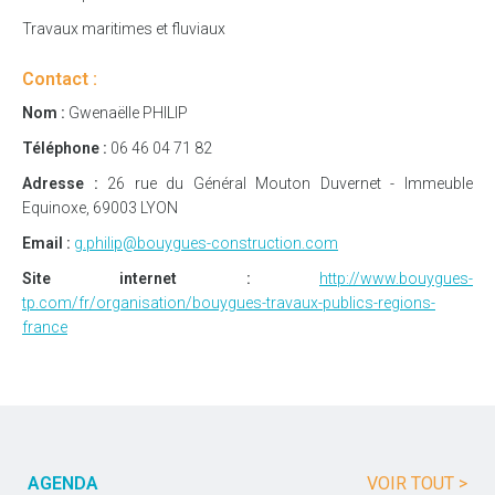
Travaux maritimes et fluviaux
Contact :
Nom :
Gwenaëlle PHILIP
Téléphone :
06 46 04 71 82
Adresse :
26 rue du Général Mouton Duvernet - Immeuble
Equinoxe, 69003 LYON
Email :
g.philip@bouygues-construction.com
Site internet :
http://www.bouygues-
tp.com/fr/organisation/bouygues-travaux-publics-regions-
france
AGENDA
VOIR TOUT >