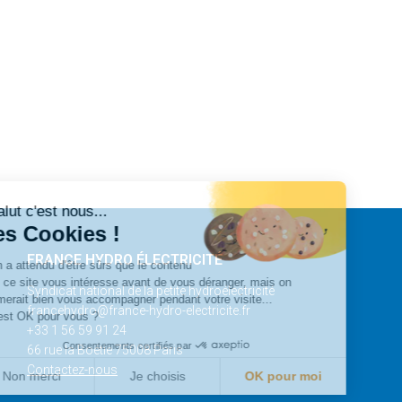
Salut c'est nous...
les Cookies !
FRANCE HYDRO ÉLECTRICITÉ
On a attendu d'être sûrs que le contenu
de ce site vous intéresse avant de vous déranger, mais on
Syndicat national de la petite hydroélectricité
aimerait bien vous accompagner pendant votre visite...
francehydro@france-hydro-electricite.fr
C'est OK pour vous ?
+33 1 56 59 91 24
Consentements certifiés par
66 rue la Boétie 75008 Paris
Contactez-nous
Non merci
Je choisis
OK pour moi