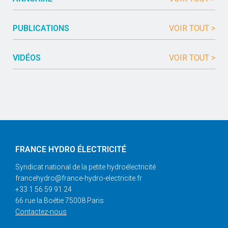
PUBLICATIONS
VOIR TOUT >
VIDÉOS
VOIR TOUT >
FRANCE HYDRO ÉLECTRICITÉ
Syndicat national de la petite hydroélectricité
francehydro@france-hydro-electricite.fr
+33 1 56 59 91 24
66 rue la Boétie 75008 Paris
Contactez-nous