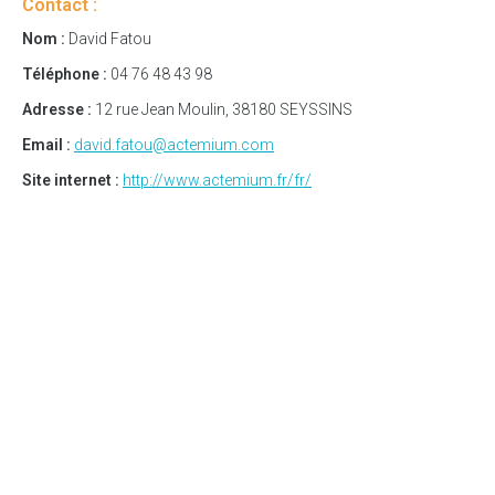
Contact :
Nom :
David Fatou
Téléphone :
04 76 48 43 98
Adresse :
12 rue Jean Moulin, 38180 SEYSSINS
Email :
david.fatou@actemium.com
Site internet :
http://www.actemium.fr/fr/