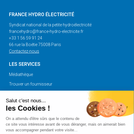
FRANCE HYDRO ÉLECTRICITÉ
Syndicat national de la petite hydroélectricité
francehydro@france-hydro-electricite.fr
+33 1 56 59 91 24
66 rue la Boétie 75008 Paris
Contactez-nous
LES SERVICES
Médiathèque
Trouver un fournisseur
Annonces
Salut c'est nous...
les Cookies !
SUIVEZ-NOUS
On a attendu d'être sûrs que le contenu de
ce site vous intéresse avant de vous déranger, mais on aimerait bien
vous accompagner pendant votre visite...