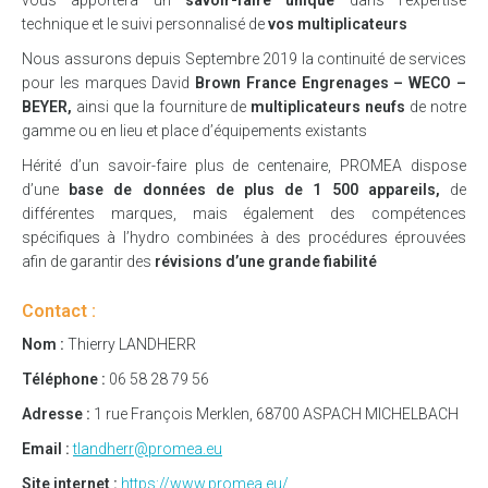
vous apportera un
savoir-faire unique
dans l’expertise
technique et le suivi personnalisé de
vos multiplicateurs
Nous assurons depuis Septembre 2019 la continuité de services
pour les marques David
Brown France Engrenages – WECO –
BEYER,
ainsi que la fourniture de
multiplicateurs neufs
de notre
gamme ou en lieu et place d’équipements existants
Hérité d’un savoir-faire plus de centenaire, PROMEA dispose
d’une
base de données de plus de 1 500 appareils,
de
différentes marques, mais également des compétences
spécifiques à l’hydro combinées à des procédures éprouvées
afin de garantir des
révisions d’une grande fiabilité
Contact :
Nom :
Thierry LANDHERR
Téléphone :
06 58 28 79 56
Adresse :
1 rue François Merklen, 68700 ASPACH MICHELBACH
Email :
tlandherr@promea.eu
Site internet :
https://www.promea.eu/